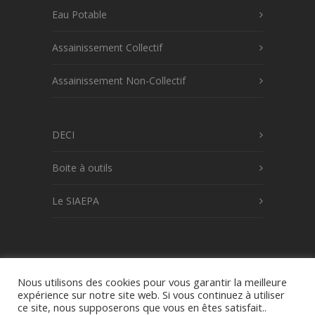
Eau Potable
Assainissement Collectif
Assainissement Non-Collectif
DECI
Boite à outils
Le SIAEPA
© 2022 - SIAEPA BONNETAN - 75 allée du
Nous utilisons des cookies pour vous garantir la meilleure
expérience sur notre site web. Si vous continuez à utiliser
Pas Douen - 33370 BONNETAN - Tél : 05 56
ce site, nous supposerons que vous en êtes satisfait..